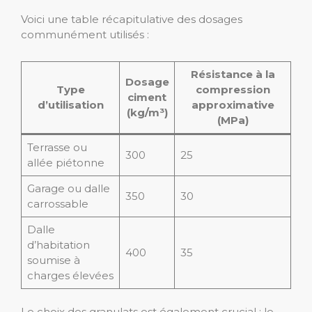
Voici une table récapitulative des dosages
communément utilisés :
Résistance à la
Dosage
Type
compression
ciment
d’utilisation
approximative
(kg/m³)
(MPa)
Terrasse ou
300
25
allée piétonne
Garage ou dalle
350
30
carrossable
Dalle
d’habitation
400
35
soumise à
charges élevées
Le choix des granulats est également crucial : le