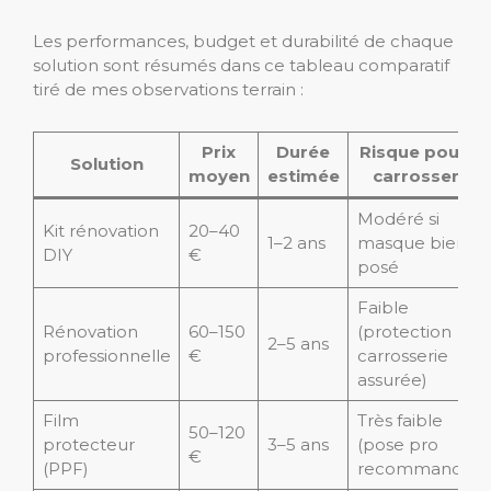
Les performances, budget et durabilité de chaque
solution sont résumés dans ce tableau comparatif
tiré de mes observations terrain :
Prix
Durée
Risque pour la
Solution
moyen
estimée
carrosserie
Modéré si
Kit rénovation
20–40
1–2 ans
masque bien
DIY
€
posé
Faible
Rénovation
60–150
(protection
2–5 ans
professionnelle
€
carrosserie
assurée)
Film
Très faible
50–120
protecteur
3–5 ans
(pose pro
€
(PPF)
recommandée)