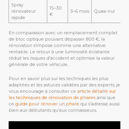
Spray
15–30
rénovateur
3–6 mois
Quasi-nul
€
rapide
En comparaison avec un remplacement complet
de bloc optique pouvant dépasser 800 €, la
rénovation s’impose comme une alternative
rentable. Le retour à une luminosité éclatante
réduit les risques d’accident et optimise la valeur
générale de votre véhicule.
Pour en savoir plus sur les techniques les plus
adaptées et les astuces validées par des experts, je
vous encourage à consulter ce
article détaillé sur
les techniques de rénovation de phares
ainsi que
ce
guide pour rénover un phare
qui s’adresse aussi
bien aux débutants qu’aux connaisseurs.