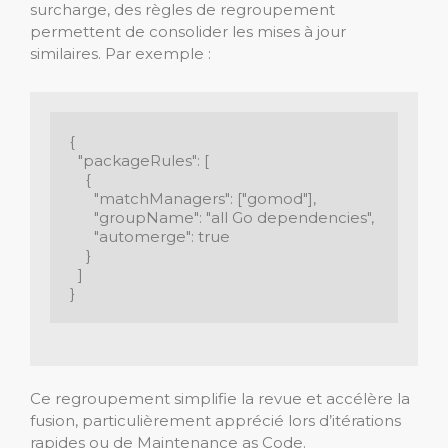
surcharge, des règles de regroupement
permettent de consolider les mises à jour
similaires. Par exemple :
{

  "packageRules": [

    {

      "matchManagers": ["gomod"],

      "groupName": "all Go dependencies",

      "automerge": true

    }

  ]

}
Ce regroupement simplifie la revue et accélère la
fusion, particulièrement apprécié lors d’itérations
rapides ou de Maintenance as Code.