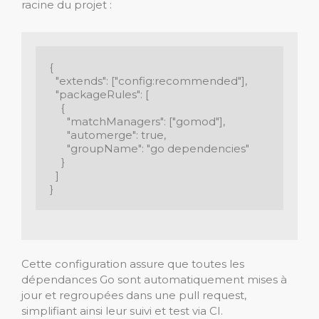
racine du projet :
{

  "extends": ["config:recommended"],

  "packageRules": [

    {

      "matchManagers": ["gomod"],

      "automerge": true,

      "groupName": "go dependencies"

    }

  ]

Cette configuration assure que toutes les
dépendances Go sont automatiquement mises à
jour et regroupées dans une pull request,
simplifiant ainsi leur suivi et test via CI.