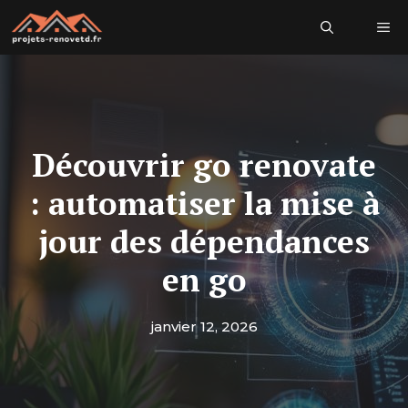
Aller
Me
au
contenu
Découvrir go renovate
: automatiser la mise à
jour des dépendances
en go
janvier 12, 2026