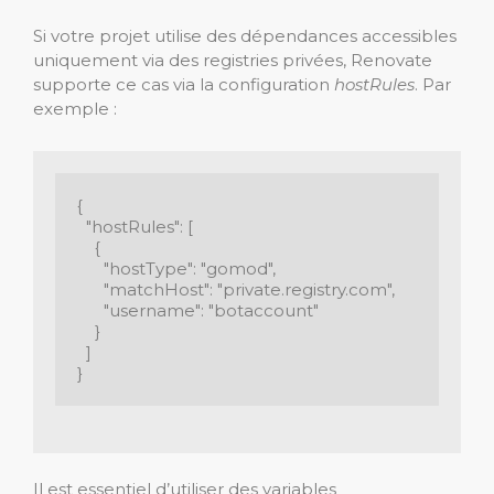
Si votre projet utilise des dépendances accessibles
uniquement via des registries privées, Renovate
supporte ce cas via la configuration
hostRules
. Par
exemple :
{

  "hostRules": [

    {

      "hostType": "gomod",

      "matchHost": "private.registry.com",

      "username": "botaccount"

    }

  ]

}
Il est essentiel d’utiliser des variables