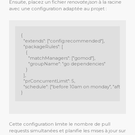
Ensuite, placez un fichier
renovate.json
à la racine
avec une configuration adaptée au projet :
{

  "extends": ["config:recommended"],

  "packageRules": [

    {

      "matchManagers": ["gomod"],

      "groupName": "go dependencies"

    }

  ],

  "prConcurrentLimit": 5,

  "schedule": ["before 10am on monday", "after 3pm 
}
Cette configuration limite le nombre de pull
requests simultanées et planifie les mises à jour sur