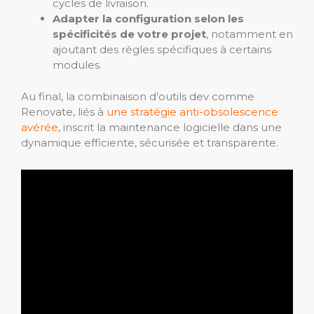
cycles de livraison.
Adapter la configuration selon les
spécificités de votre projet
, notamment en
ajoutant des règles spécifiques à certains
modules.
Au final, la combinaison d’outils dev comme
Renovate, liés à
une stratégie anti-obsolescence
avérée
, inscrit la maintenance logicielle dans une
dynamique efficiente, sécurisée et transparente.