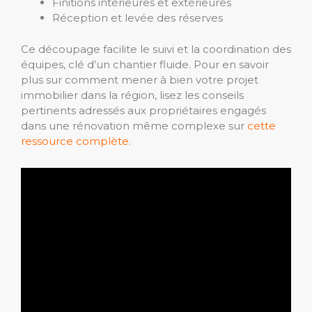
Finitions intérieures et extérieures
Réception et levée des réserves
Ce découpage facilite le suivi et la coordination des
équipes, clé d’un chantier fluide. Pour en savoir
plus sur comment mener à bien votre projet
immobilier dans la région, lisez les conseils
pertinents adressés aux propriétaires engagés
dans une rénovation même complexe sur
cette
ressource complète
.