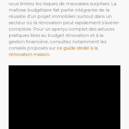
vous limitez les risques de mauvaises surprises. La
maîtrise budgétaire fait partie intégrante de la
réussite d’un projet immobilier, surtout dans un
secteur où la rénovation peut rapidement s’avérer
complexe. Pour un aperçu complet des astuces
pratiques liées au budget rénovation et à la
gestion financière, consultez notamment les
conseils proposés sur
ce guide dédié à la
rénovation maison
.