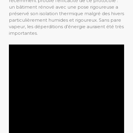
récemment prouvé l’efficacité de ce protocole :
un bâtiment rénové avec une pose rigoureuse a
préservé son isolation thermique malgré des hivers
particulièrement humides et rigoureux. Sans pare
vapeur, les déperditions d’énergie auraient été très
importantes.