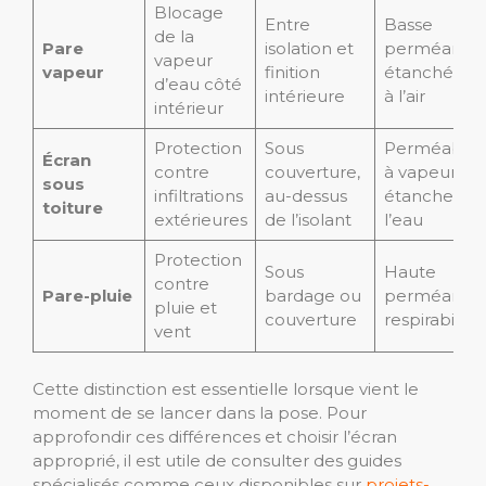
Blocage
Entre
Basse
de la
Pare
isolation et
perméance,
vapeur
vapeur
finition
étanchéité
d’eau côté
intérieure
à l’air
intérieur
Protection
Sous
Perméable
Écran
contre
couverture,
à vapeur,
sous
infiltrations
au-dessus
étanche à
toiture
extérieures
de l’isolant
l’eau
Protection
Sous
Haute
contre
Pare-pluie
bardage ou
perméance,
pluie et
couverture
respirabilité
vent
Cette distinction est essentielle lorsque vient le
moment de se lancer dans la pose. Pour
approfondir ces différences et choisir l’écran
approprié, il est utile de consulter des guides
spécialisés comme ceux disponibles sur
projets-