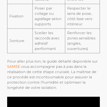
Poser par
Respecter le
collage ou
sens de pose,
Fixation
agrafage selon
côté lisse vers
supports
intérieur
Sceller les
Renforcer les
raccords avec
zones sensibles
Jointure
adhésif
(angles,
performant
ouvertures)
Pour aller plus loin, le guide détaillé disponible sur
SAMSE
vous accompagne pas à pas dans la
réalisation de cette étape cruciale. La maîtrise de
ce procédé est incontournable pour assurer la
protection contre l’humidité et optimiser la
longévité de votre isolation.