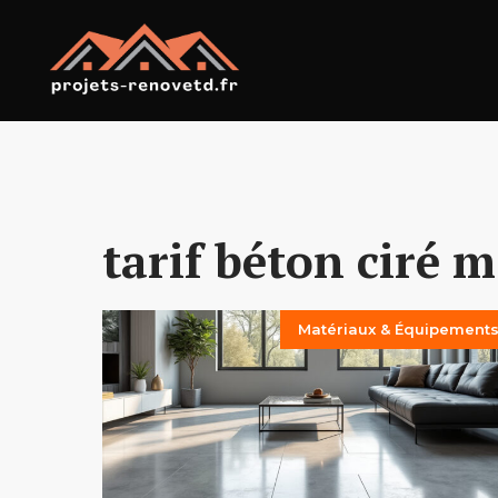
Aller
au
contenu
tarif béton ciré 
Matériaux & Équipement