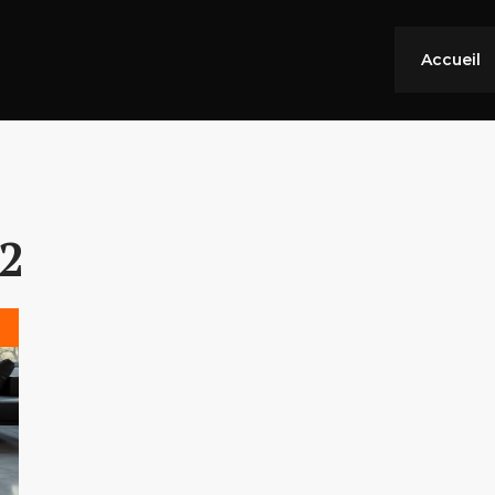
Accueil
m2
s